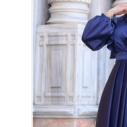
Etiketler:
berrak abiye
tesettür abiye
abiye modelleri
lac
ÜRÜN AÇIKLAMASI
YORUMLA