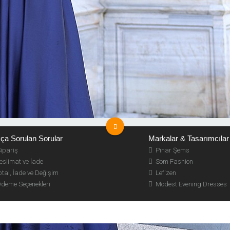
omuzunda fırfır detayı olan berrak abiye modelimiz arkadan gizli fermuarlı olup
ça Sorulan Sorular
Markalar & Tasarımcılar
ipariş
Pınar Şems
slimat ve İade
Som Fashion
tal, İade ve Değişim
Lef'zen
deme Seçenekleri
Modest Evening Dresses