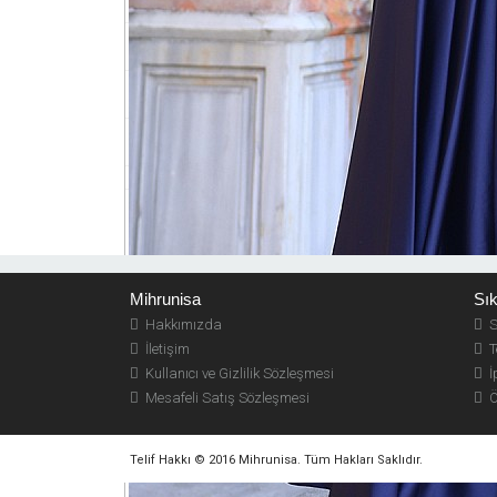
KUMAŞ BİLGİSİ
ÜRÜN BİLGİSİ
Saten kumaş olup 
PAYLAŞ
Pin It
Mihrunisa
Sık
Hakkımızda
S
İletişim
Te
Kullanıcı ve Gizlilik Sözleşmesi
İp
Mesafeli Satış Sözleşmesi
Ö
Telif Hakkı © 2016 Mihrunisa. Tüm Hakları Saklıdır.