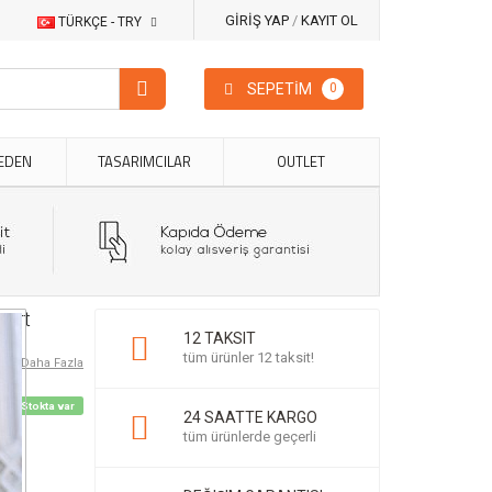
GİRİŞ YAP
/
KAYIT OL
TÜRKÇE - TRY
SEPETİM
0
EDEN
TASARIMCILAR
OUTLET
vert
12 TAKSIT
tüm ürünler 12 taksit!
Daha Fazla
Stokta var
24 SAATTE KARGO
tüm ürünlerde geçerli