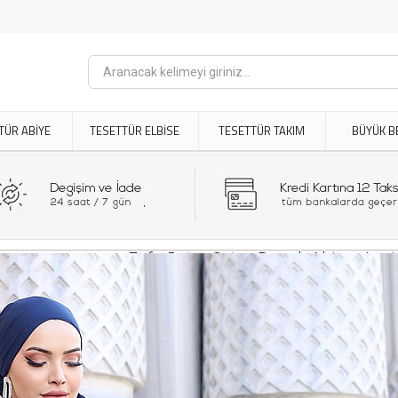
TÜR ABİYE
TESETTÜR ELBİSE
TESETTÜR TAKIM
BÜYÜK B
Fırfır Detay Saten Berrak Abiye - Laci
Daha Fazla
Tasarımları
Ürün Kodu: MN-4848
5.200,00TL
7.900,00TL