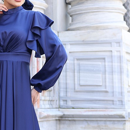
Diğer Renk Seçenekleri İçin Tıklayınız :
Beden Seçiniz
Beden Tablosu
38
40
42
44
46
48
Favoriler
Sepete Ekle
ivert renk abiye
R (0)
BEDEN TABLOSU
TAKSİT