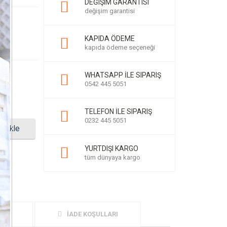
DEĞIŞIM GARANTISI
değişim garantisi
KAPIDA ÖDEME
kapıda ödeme seçeneği
WHATSAPP İLE SIPARIŞ
0542 445 5051
TELEFON İLE SIPARIŞ
0232 445 5051
e Ekle
YURTDIŞI KARGO
tüm dünyaya kargo
İADE KOŞULLARI