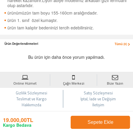
hareket kazandırır.Liyon abiye modelimiz arkadan gizli fermuarlı
olup astarlıdır.
ürünümüzün tam boyu 155-160cm aralığındadır.
ürün 1. sınıf özel kumaştır.
ürün tam kalıptır bedeninizi tercih edebilirsiniz.
Ürün Değerlendirmeleri
Tümü (0)
Bu ürün için daha önce yorum yapılmadı.
Online Hizmet
Çağrı Merkezi
Bize Yazın
Gizlilik Sözleşmesi
Satış Sözleşmesi
Teslimat ve Kargo
İptal, İade ve Değişim
Hakkımızda
İletişim
19.000,00TL
Sepete Ekle
Kargo Bedava
© 2017 Mihrunisa Tesettür Giyim