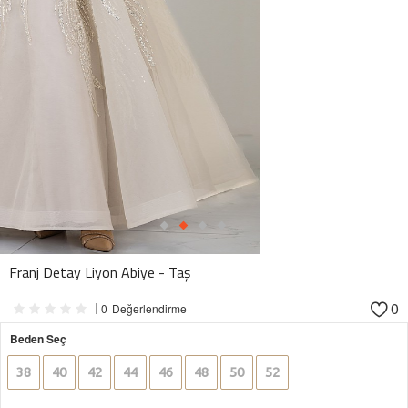
Franj Detay Liyon Abiye - Taş
0
0
Değerlendirme
Beden Seç
38
40
42
44
46
48
50
52