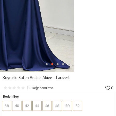
Kuyruklu Saten Anabel Abiye - Lacivert
0
0
Değerlendirme
Beden Seç
38
40
42
44
46
48
50
52