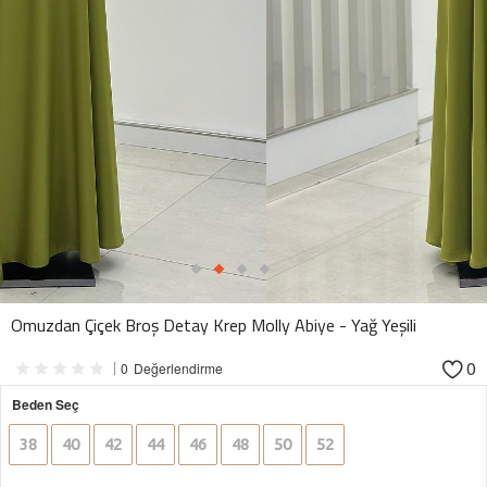
Omuzdan Çiçek Broş Detay Krep Molly Abiye - Yağ Yeşili
0
0
Değerlendirme
Beden Seç
38
40
42
44
46
48
50
52