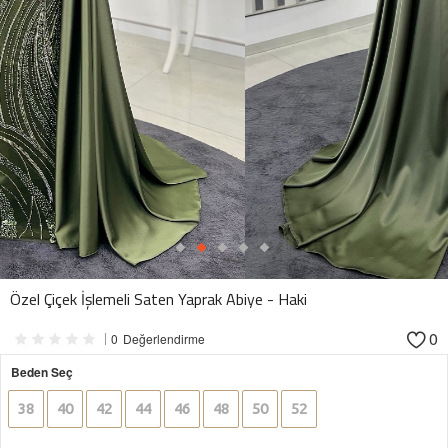
Özel Çiçek İşlemeli Saten Yaprak Abiye - Haki
0
0
Değerlendirme
Beden Seç
38
40
42
44
46
48
50
52