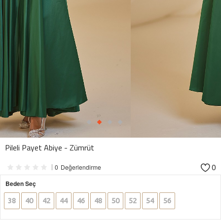
Pileli Payet Abiye - Zümrüt
0
0
Değerlendirme
Beden Seç
38
40
42
44
46
48
50
52
54
56