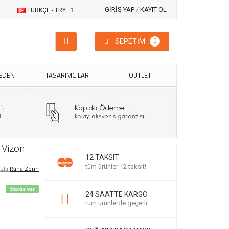
GİRİŞ YAP
/
KAYIT OL
TÜRKÇE - TRY
SEPETİM
0
EDEN
TASARIMCILAR
OUTLET
 Vizon
12 TAKSIT
tüm ürünler 12 taksit!
azla
Rana Zenn
Stokta var
24 SAATTE KARGO
tüm ürünlerde geçerli