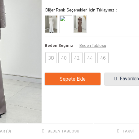
Diğer Renk Seçenekleri İçin Tıklayınız :
Beden Seçiniz
Beden Tablosu
38
40
42
44
46
Favoriler
Sepete Ekle
n renk abiye
R (0)
BEDEN TABLOSU
TAKSİT