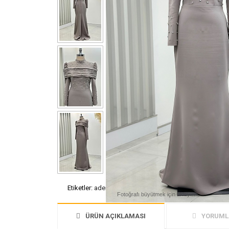
Etiketler:
aden abiye
tesettür abiye
abiye modelleri
vizo
Fotoğrafı büyütmek için tıklayın
ÜRÜN AÇIKLAMASI
YORUMLA